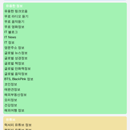
유용한 정보
유용한 링크모음
무료 라디오 듣기
무료 음악듣기
무료 영화정보
IT 블로그
IT News
IT 정보
영문주소 정보
글로벌 뉴스정보
글로벌 성경정보
글로벌 책정보
글로벌 만화책정보
글로벌 음악정보
BTS, BlackPink 정보
코인정보
애완견정보
해외부동산정보
요리정보
건강정보
해외여행 정보
유튜브
럭셔리 유튜브 정보