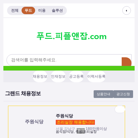
◐
전체
푸드
미용
솔루션
주원식당
주원식당
조리실장 채용합니다
서울 강남구
180만원이상
월급
음식점/식당, 주방/조리실장
채용정보
인재정보
공고등록
이력서등록
남원식당
남원식당
조리장구합니다
그랜드 채용정보
경기 성남시
5,000만원이상
연봉
상품안내
광고신청
한식/한정식, 주방장/조리장
주원식당
주원식당
조리실장 채용합니다
서울 강남구
180만원이상
월급
음식점/식당, 주방/조리실장