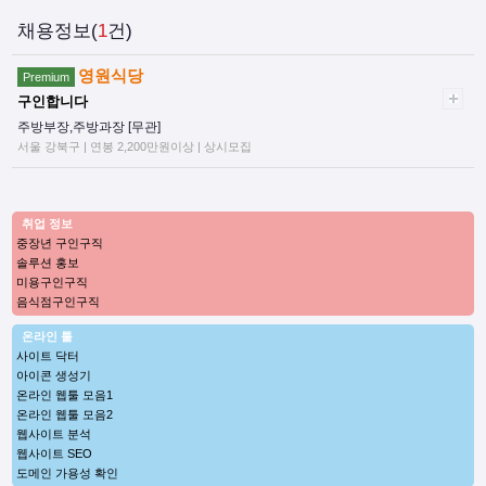
채용정보(
1
건)
영원식당
Premium
구인합니다
주방부장,주방과장 [무관]
서울 강북구 | 연봉 2,200만원이상 | 상시모집
취업 정보
중장년 구인구직
솔루션 홍보
미용구인구직
음식점구인구직
온라인 툴
사이트 닥터
아이콘 생성기
온라인 웹툴 모음1
온라인 웹툴 모음2
웹사이트 분석
웹사이트 SEO
도메인 가용성 확인