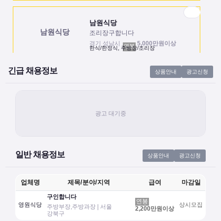
남원식당
남원식당
조리장구합니다
경기 성남시
5,000만원이상
연봉
한식/한정식, 주방장/조리장
긴급 채용정보
상품안내
광고신청
주원식당
주원식당
조리실장 채용합니다
서울 강남구
180만원이상
월급
음식점/식당, 주방/조리실장
남원식당
남원식당
조리장구합니다
일반 채용정보
상품안내
광고신청
경기 성남시
5,000만원이상
연봉
한식/한정식, 주방장/조리장
업체명
제목/분야/지역
급여
마감일
구인합니다
연봉
영원식당
상시모집
주방부장,주방과장 | 서울
2,200만원이상
강북구